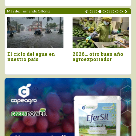
Más de: Fernando Cillóniz
¿Dónde se han
Récord
escondido los
agroexportador 2025
agoreros de sequías?