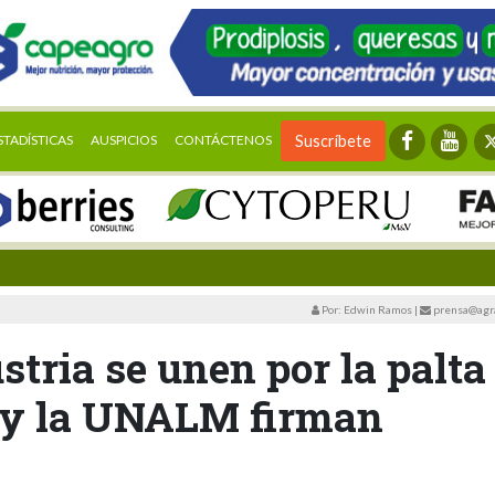
STADÍSTICAS
AUSPICIOS
CONTÁCTENOS
Suscríbete
Por: Edwin Ramos
|
prensa@agra
tria se unen por la palta
y la UNALM firman