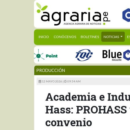
(CURRENT)
INICIO
CONÓCENOS
BOLETINES
NOTICIAS
E
PRODUCCIÓN
12 MAYO 2026 |
09:34 AM
Academia e Indus
Hass: PROHASS 
convenio