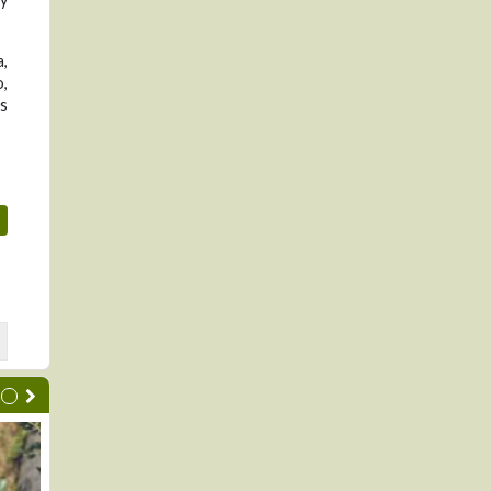
a,
o,
es