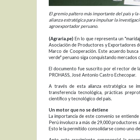
El gremio paltero más importante del país y l
alianza estratégica para impulsar la investigaci
agroexportador peruano.
(Agraria.pe)
En lo que representa un "maridaj
Asociación de Productores y Exportadores d
Marco de Cooperación. Este acuerdo busca c
verde" peruano siga conquistando mercados co
El documento fue suscrito por el rector de l
PROHASS, José Antonio Castro Echecopar.
A través de esta alianza estratégica se imp
transferencia tecnológica, prácticas prepr
científico y tecnológico del país.
Un motor que no se detiene
La importancia de este convenio se entiende me
Perú involucra a más de 29,000 productores a 
Esto le la permitido consolidarse como uno de l
Ante este crecimiento exponencial, la nece