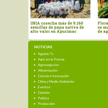
cha más de 9.160
Floración de mango en Piura
de papa nativa de
se mantiene en 10% al inicio
r en Apurímac
de agosto
NOTICIAS
Agraria-Tv
Agro en la Prensa
Agronegocios
Alimentación
Ciencia e Innovación
Clima y Medio Ambiente
Eventos
Opinión
Política
Producción