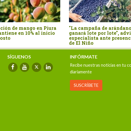
"La campaña de arándano se
Producción de c
ganará lote por lote", advierte
se contrajo 11.3
especialista ante presencia
este año
de El Niño
SÍGUENOS
INFÓRMATE
Recibe nuestras noticias en tu c
diariamente
SUSCRÍBETE