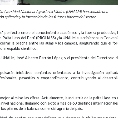
a Universidad Nacional Agraria La Molina (UNALM) han sellado una
ón aplicada y la formación de los futuros líderes del sector
e" perfecto entre el conocimiento académico y la fuerza productiva, 
e Palta Hass del Perú (PROHASS) y la UNALM suscribieron un Conven
errar la brecha entre las aulas y los campos, asegurando que el "o
n respaldo científico.
a UNALM, José Alberto Barrón López, y el presidente del Directorio 
ulsarán iniciativas conjuntas orientadas a la investigación aplicad
ofesionales, pasantías y emprendimiento, contribuyendo al desarrol
jor al mirar las cifras. Actualmente, la industria de la palta Hass en 
nivel nacional, llegando con éxito a más de 60 destinos internacionale
os pilares de la balanza comercial agraria del país.
sidad de contar con especialistas que dominen la visión innovadora