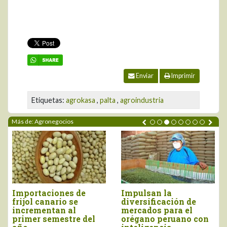
Enviar
Imprimir
Etiquetas:
agrokasa
,
palta
,
agroindustria
Más de: Agronegocios
Importaciones de
Impulsan la
frijol canario se
diversificación de
incrementan al
mercados para el
primer semestre del
orégano peruano con