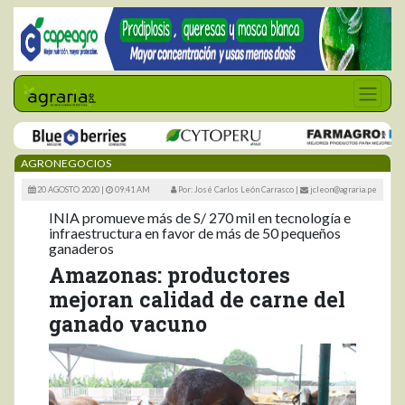
AGRONEGOCIOS
20 AGOSTO 2020 |
09:41 AM
Por: José Carlos León Carrasco
|
jcleon@agraria.pe
INIA promueve más de S/ 270 mil en tecnología e
infraestructura en favor de más de 50 pequeños
ganaderos
Amazonas: productores
mejoran calidad de carne del
ganado vacuno