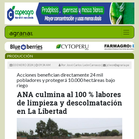
PRODUCCIÓN
03 ENERO 2024 |
09:34 AM
Por: José Carlos León Carrasco
|
jcleon@agraria.pe
Acciones benefician directamente 24 mil
pobladores y protegerá 10.000 hectáreas bajo
riego
ANA culmina al 100 % labores
de limpieza y descolmatación
en La Libertad