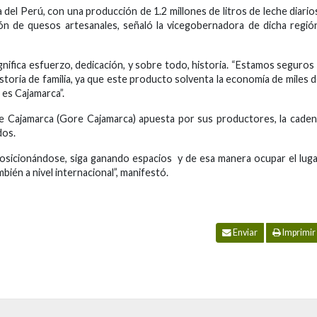
del Perú, con una producción de 1.2 millones de litros de leche diario
ión de quesos artesanales, señaló la vicegobernadora de dicha regió
nifica esfuerzo, dedicación, y sobre todo, historia. “Estamos seguros
toria de familia, ya que este producto solventa la economía de miles 
 es Cajamarca”.
de Cajamarca (Gore Cajamarca) apuesta por sus productores, la cade
dos.
osicionándose, siga ganando espacios y de esa manera ocupar el lug
bién a nivel internacional”, manifestó.
Enviar
Imprimir