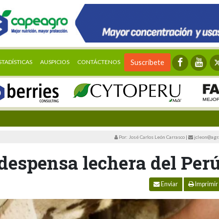
STADÍSTICAS
AUSPICIOS
CONTÁCTENOS
Suscríbete
Por: José Carlos León Carrasco
|
jcleon@agr
despensa lechera del Per
Enviar
Imprimir