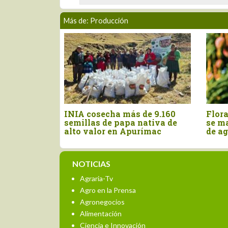
Más de: Producción
n
INIA cosecha más de 9.160
Floraci
semillas de papa nativa de
se manti
r la
alto valor en Apurímac
de agos
NOTICIAS
Agraria-Tv
Agro en la Prensa
Agronegocios
Alimentación
Ciencia e Innovación