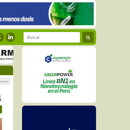
aria.pe
ú