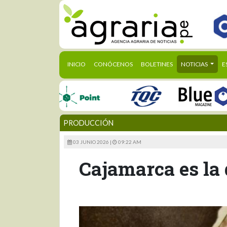
(CURRENT)
INICIO
CONÓCENOS
BOLETINES
NOTICIAS
E
PRODUCCIÓN
03 JUNIO 2026 |
09:22 AM
Cajamarca es la 