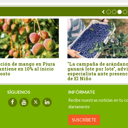
ón de mango en Piura
"La campaña de arándano s
ene en 10% al inicio
ganará lote por lote", advier
to
especialista ante presencia
de El Niño
SÍGUENOS
INFÓRMATE
Recibe nuestras noticias en tu c
diariamente
SUSCRÍBETE