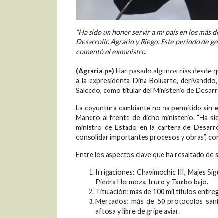
“Ha sido un honor servir a mi país en los más 
Desarrollo Agrario y Riego. Este periodo de ges
comentó el exministro.
(Agraria.pe)
Han pasado algunos días desde q
a la expresidenta Dina Boluarte, derivanddo
Salcedo, como titular del Ministerio de Desarro
La coyuntura cambiante no ha permitido sin e
Manero al frente de dicho ministerio. “Ha s
ministro de Estado en la cartera de Desarro
consolidar importantes procesos y obras”, c
Entre los aspectos clave que ha resaltado de s
Irrigaciones: Chavimochic III, Majes S
Piedra Hermoza, Iruro y Tambo bajo.
Titulación: más de 100 mil títulos entr
Mercados: más de 50 protocolos sanit
aftosa y libre de gripe aviar.