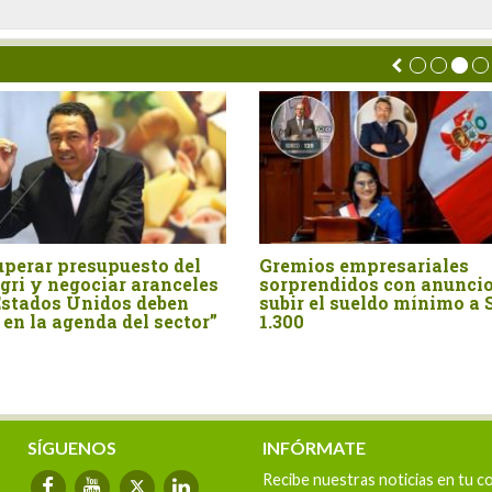
upuesto del
Gremios empresariales
AD
iar aranceles
sorprendidos con anuncio de
pre
dos deben
subir el sueldo mínimo a S/
a del sector”
1.300
SÍGUENOS
INFÓRMATE
Recibe nuestras noticias en tu c