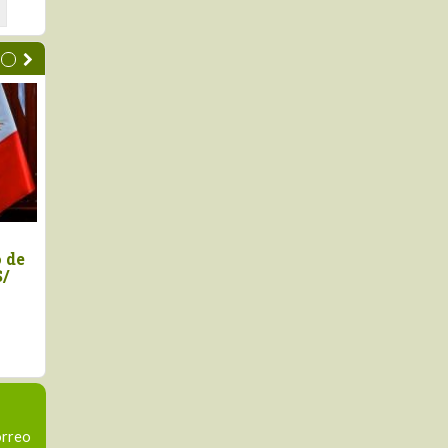
EX saluda anuncios de
Marco Vinelli jurament
sidenta Keiko Fujimori
como titular del Midagr
orreo