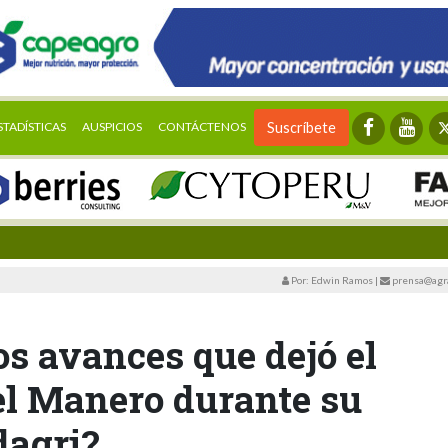
STADÍSTICAS
AUSPICIOS
CONTÁCTENOS
Suscríbete
Por: Edwin Ramos
|
prensa@agra
os avances que dejó el
l Manero durante su
dagri?