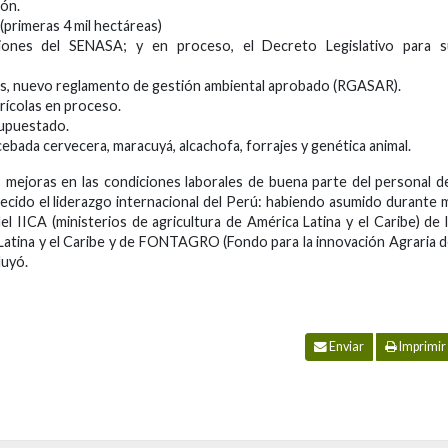
ión.
(primeras 4 mil hectáreas)
aciones del SENASA; y en proceso, el Decreto Legislativo para s
, nuevo reglamento de gestión ambiental aprobado (RGASAR).
rícolas en proceso.
supuestado.
cebada cervecera, maracuyá, alcachofa, forrajes y genética animal.
mejoras en las condiciones laborales de buena parte del personal d
cido el liderazgo internacional del Perú: habiendo asumido durante 
el IICA (ministerios de agricultura de América Latina y el Caribe) de 
Latina y el Caribe y de FONTAGRO (Fondo para la innovación Agraria 
luyó.
Enviar
Imprimir