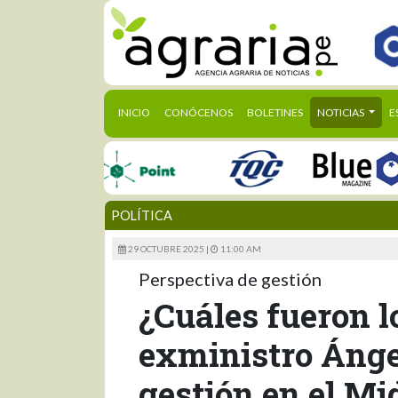
(CURRENT)
INICIO
CONÓCENOS
BOLETINES
NOTICIAS
E
POLÍTICA
29 OCTUBRE 2025 |
11:00 AM
Perspectiva de gestión
¿Cuáles fueron l
exministro Ánge
gestión en el Mi