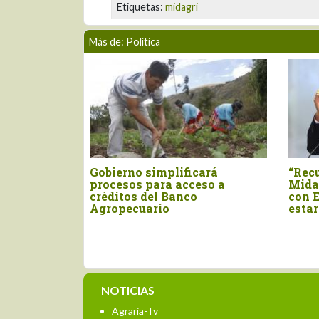
Etiquetas:
midagri
Más de: Política
Gobierno simplificará
“Recuperar pres
procesos para acceso a
Midagri y negoc
créditos del Banco
con Estados Uni
Agropecuario
estar en la agend
NOTICIAS
Agraria-Tv