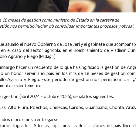
de 18 meses de gestión como ministro de Estado en la cartera de
tión nos permitió iniciar y/o consolidar importantes procesos y obras”,
ue asumió el nuevo Gobierno de José Jerí y el gabinete que acompaña
, en el caso del sector agrícola, en el nombramiento de Vladimir Cu
llo Agrario y Riego (Midagri).
mbargo hacer un recuento de lo que ha singificado la gestión de Áng
ido un honor servir a mi país en los más de 18 meses de gestión co
llo Agrario y Riego. Este periodo de gestión nos permitió iniciar y
omentó recientemente.
u gestión (abril 2024 – octubre 2025), señala los siguientes:
iguas, Alto Piura, Poechos, Chinecas, Cardos, Guanábano, Chonta, Araz
egados o próximos a entregarse.
arios logrados. Además, logramos las declaraciones de país libre 