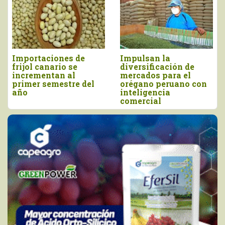
rtaciones de
Impulsan la
Perú i
l canario se
diversificación de
más de
ementan al
mercados para el
millone
er semestre del
orégano peruano con
y junio
inteligencia
comercial