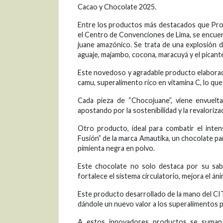
Cacao y Chocolate 2025.
Entre los productos más destacados que Prod
el Centro de Convenciones de Lima, se encuent
juane amazónico. Se trata de una explosión 
aguaje, majambo, cocona, maracuyá y el picante 
Este novedoso y agradable producto elaborad
camu, superalimento rico en vitamina C, lo que 
Cada pieza de “Chocojuane”, viene envuelt
apostando por la sostenibilidad y la revaloriz
Otro producto, ideal para combatir el inten
Fusión” de la marca Amautika, un chocolate p
pimienta negra en polvo.
Este chocolate no solo destaca por su sabo
fortalece el sistema circulatorio, mejora el á
Este producto desarrollado de la mano del C
dándole un nuevo valor a los superalimentos pr
A estos innovadores productos se suman