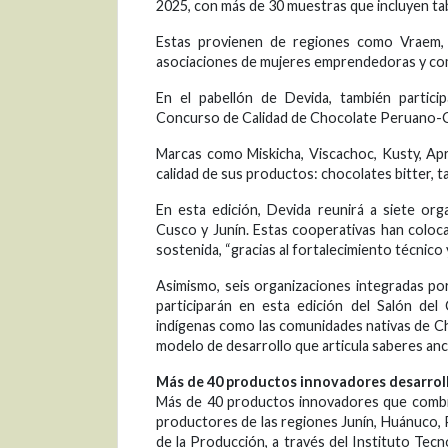
2025, con más de 30 muestras que incluyen ta
Estas provienen de regiones como Vraem, 
asociaciones de mujeres emprendedoras y com
En el pabellón de Devida, también partici
Concurso de Calidad de Chocolate Peruano-C
Marcas como Miskicha, Viscachoc, Kusty, Ap
calidad de sus productos: chocolates bitter, t
En esta edición, Devida reunirá a siete or
Cusco y Junín. Estas cooperativas han colo
sostenida, “gracias al fortalecimiento técnico
Asimismo, seis organizaciones integradas por
participarán en esta edición del Salón del
indígenas como las comunidades nativas de Ch
modelo de desarrollo que articula saberes anc
Más de 40 productos innovadores desarroll
Más de 40 productos innovadores que combina
productores de las regiones Junín, Huánuco, 
de la Producción, a través del Instituto Tec