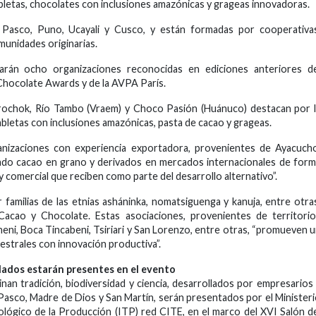
bletas, chocolates con inclusiones amazónicas y grageas innovadoras.
Pasco, Puno, Ucayali y Cusco, y están formadas por cooperativas
unidades originarias.
parán ocho organizaciones reconocidas en ediciones anteriores de
hocolate Awards y de la AVPA París.
rochok, Río Tambo (Vraem) y Choco Pasión (Huánuco) destacan por 
abletas con inclusiones amazónicas, pasta de cacao y grageas.
ganizaciones con experiencia exportadora, provenientes de Ayacuch
cado cacao en grano y derivados en mercados internacionales de for
 y comercial que reciben como parte del desarrollo alternativo”.
 familias de las etnias asháninka, nomatsiguenga y kanuja, entre otra
 Cacao y Chocolate. Estas asociaciones, provenientes de territori
eni, Boca Tincabeni, Tsiriari y San Lorenzo, entre otras, “promueven 
estrales con innovación productiva”.
ados estarán presentes en el evento
n tradición, biodiversidad y ciencia, desarrollados por empresarios
Pasco, Madre de Dios y San Martín, serán presentados por el Minister
nológico de la Producción (ITP) red CITE, en el marco del XVI Salón d