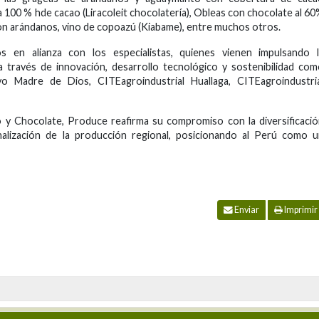
 100 % hde cacao (Liracoleit chocolatería), Obleas con chocolate al 6
con arándanos, vino de copoazú (Kiabame), entre muchos otros.
 en alianza con los especialistas, quienes vienen impulsando l
a través de innovación, desarrollo tecnológico y sostenibilidad co
o Madre de Dios, CITEagroindustrial Huallaga, CITEagroindustria
o y Chocolate, Produce reafirma su compromiso con la diversificaci
ionalización de la producción regional, posicionando al Perú como 
Enviar
Imprimir