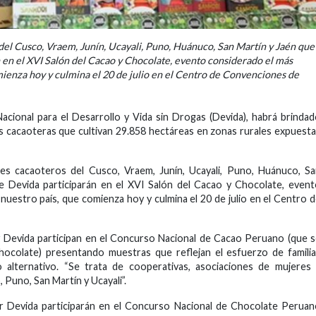
el Cusco, Vraem, Junín, Ucayali, Puno, Huánuco, San Martín y Jaén que
 en el XVI Salón del Cacao y Chocolate, evento considerado el más
mienza hoy y culmina el 20 de julio en el Centro de Convenciones de
Nacional para el Desarrollo y Vida sin Drogas (Devida), habrá brinda
ias cacaoteras que cultivan 29.858 hectáreas en zonas rurales expuest
es cacaoteros del Cusco, Vraem, Junín, Ucayali, Puno, Huánuco, S
e Devida participarán en el XVI Salón del Cacao y Chocolate, even
nuestro país, que comienza hoy y culmina el 20 de julio en el Centro 
r Devida participan en el Concurso Nacional de Cacao Peruano (que 
Chocolate) presentando muestras que reflejan el esfuerzo de famili
 alternativo. “Se trata de cooperativas, asociaciones de mujeres
Puno, San Martín y Ucayali”.
r Devida participarán en el Concurso Nacional de Chocolate Perua