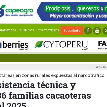
STADÍSTICAS
AUSPICIOS
CONTÁCTENOS
Suscríbete
Por: Re
táreas en zonas rurales expuestas al narcotráfico
istencia técnica y
36 familias cacaoteras
el 2025