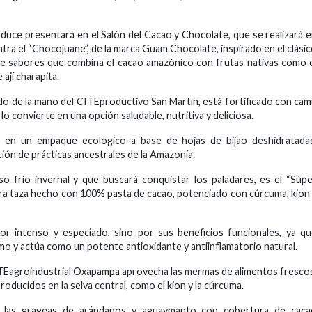
uce presentará en el Salón del Cacao y Chocolate, que se realizará 
ra el “Chocojuane”, de la marca Guam Chocolate, inspirado en el clási
de sabores que combina el cacao amazónico con frutas nativas como 
ají charapita.
o de la mano del CITEproductivo San Martín, está fortificado con ca
lo convierte en una opción saludable, nutritiva y deliciosa.
a en un empaque ecológico a base de hojas de bijao deshidratadas
ación de prácticas ancestrales de la Amazonía.
so frío invernal y que buscará conquistar los paladares, es el “Súp
ara taza hecho con 100% pasta de cacao, potenciado con cúrcuma, kion
r intenso y especiado, sino por sus beneficios funcionales, ya q
nimo y actúa como un potente antioxidante y antiinflamatorio natural.
ITEagroindustrial Oxapampa aprovecha las mermas de alimentos fresco
oducidos en la selva central, como el kion y la cúrcuma.
 las grageas de arándanos y aguaymanto con cobertura de caca