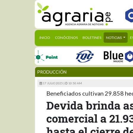
(CURRENT)
INICIO
CONÓCENOS
BOLETINES
NOTICIAS
E
PRODUCCIÓN
17 JULIO 2025 |
10:50 AM
Beneficiados cultivan 29.858 hec
Devida brinda as
comercial a 21.9
hasta el cierre d