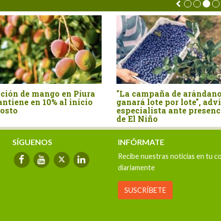
erú: avanza proyecto
Perú es el país sudam
mpulsará una producción de
donde más creció el 
rroz más sostenible y
de pollo en los último
esiliente
años
SÍGUENOS
INFÓRMATE
Recibe nuestras noticias en tu c
diariamente
SUSCRÍBETE