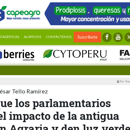
STADÍSTICAS
AUSPICIOS
CONTÁCTENOS
Suscríbete
Por: Re
ésar Tello Ramírez
ue los parlamentarios
l impacto de la antigua
n Agraria y den luz verd