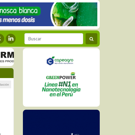
dacción
e