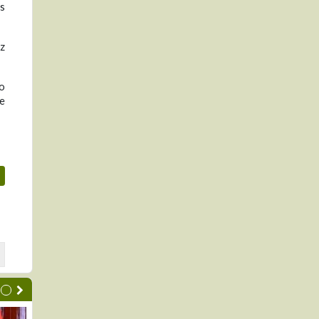
as
uz
vo
de