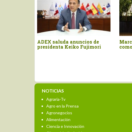
ADEX saluda anuncios de
Marco Vinelli juram
presidenta Keiko Fujimori
como titular del Mid
NOTICIAS
Agraria-Tv
Agro en la Prensa
Agronegocios
Alimentación
Ciencia e Innovación