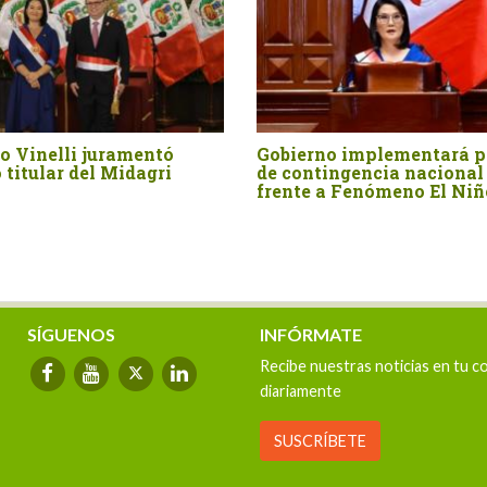
entó
Gobierno implementará plan
Articul
agri
de contingencia nacional
ante el
frente a Fenómeno El Niño
la agri
SÍGUENOS
INFÓRMATE
Recibe nuestras noticias en tu c
diariamente
SUSCRÍBETE