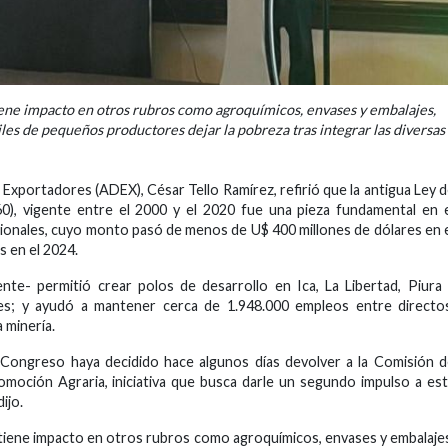
iene impacto en otros rubros como agroquímicos, envases y embalajes,
iles de pequeños productores dejar la pobreza tras integrar las diversas
 Exportadores (ADEX), César Tello Ramírez, refirió que la antigua Ley 
), vigente entre el 2000 y el 2020 fue una pieza fundamental en 
cionales, cuyo monto pasó de menos de U$ 400 millones de dólares en 
s en el 2024.
nte- permitió crear polos de desarrollo en Ica, La Libertad, Piura
s; y ayudó a mantener cerca de 1.948.000 empleos entre directos
a minería.
l Congreso haya decidido hace algunos días devolver a la Comisión 
moción Agraria, iniciativa que busca darle un segundo impulso a es
ijo.
tiene impacto en otros rubros como agroquímicos, envases y embalaje