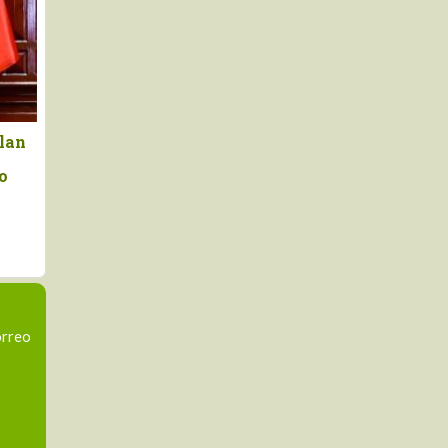
an respuesta regional
Publican ley que fortalece e
 impacto de El Niño en
sistema de irrigación en
cultura
Cajamarca, Lambayeque,
Amazonas, La Libertad y
Piura, mediante el
afianzamiento,
represamiento y trasvase d
las aguas del río Marañón
orreo