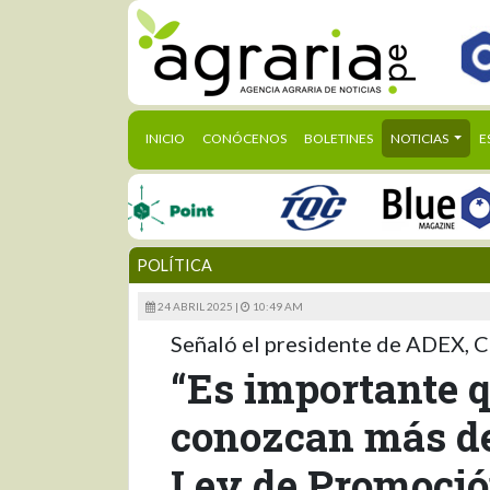
(CURRENT)
INICIO
CONÓCENOS
BOLETINES
NOTICIAS
E
POLÍTICA
24 ABRIL 2025 |
10:49 AM
Señaló el presidente de ADEX, C
“Es importante q
conozcan más de
Ley de Promoció