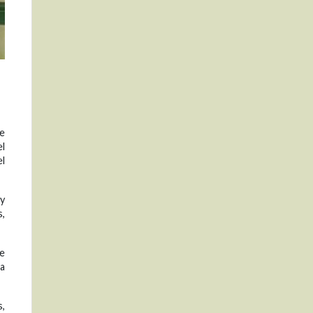
de
el
el
 y
,
de
ta
s,