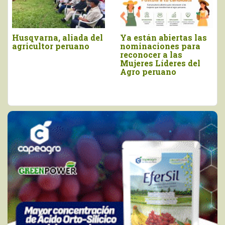
AGROFEST es el
Crece interés de
movimiento que
empresas por
impulsa una visión de
participar en “Mujeres
país para convertir al
Líderes del Agro”
Perú en la Capital
Mundial del Agro y la
Alimentación.