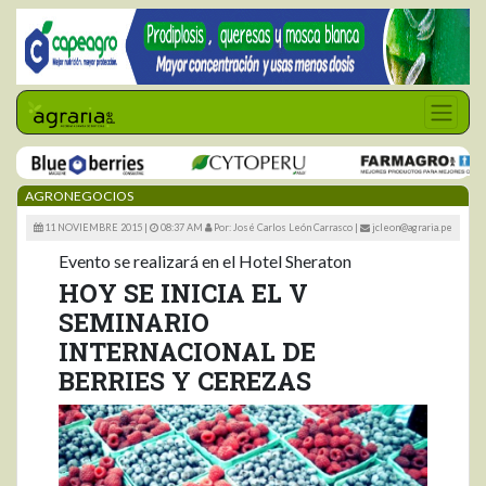
AGRONEGOCIOS
11 NOVIEMBRE 2015 |
08:37 AM
Por: José Carlos León Carrasco
|
jcleon@agraria.pe
Evento se realizará en el Hotel Sheraton
HOY SE INICIA EL V
SEMINARIO
INTERNACIONAL DE
BERRIES Y CEREZAS