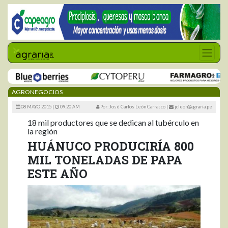
AGRONEGOCIOS
08 MAYO 2015 |
09:20 AM
Por: José Carlos León Carrasco
|
jcleon@agraria.pe
18 mil productores que se dedican al tubérculo en
la región
HUÁNUCO PRODUCIRÍA 800
MIL TONELADAS DE PAPA
ESTE AÑO