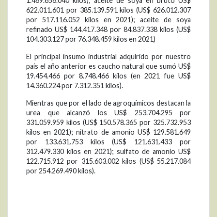
1.469.656.040 kilos); aceite de soya en bruto US$
622.011.601 por 385.139.591 kilos (US$ 626.012.307
por 517.116.052 kilos en 2021); aceite de soya
refinado US$ 144.417.348 por 84.837.338 kilos (US$
104.303.127 por 76.348.459 kilos en 2021)
El principal insumo industrial adquirido por nuestro
país el año anterior es caucho natural que sumó US$
19.454.466 por 8.748.466 kilos (en 2021 fue US$
14.360.224 por 7.312.351 kilos).
Mientras que por el lado de agroquímicos destacan la
urea que alcanzó los US$ 253.704.295 por
331.059.959 kilos (US$ 150.578.365 por 325.732.953
kilos en 2021); nitrato de amonio US$ 129.581.649
por 133.631.753 kilos (US$ 121.631.433 por
312.479.330 kilos en 2021); sulfato de amonio US$
122.715.912 por 315.603.002 kilos (US$ 55.217.084
por 254.269.490 kilos).