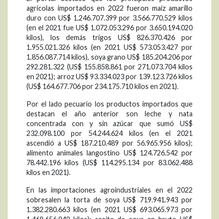
agrícolas importados en 2022 fueron maíz amarillo
duro con US$ 1.246.707.399 por 3.566.770.529 kilos
(en el 2021 fue US$ 1.072.053.296 por 3.650.194.020
kilos), los demás trigos US$ 826.370.426 por
1.955.021.326 kilos (en 2021 US$ 573.053.427 por
1.856.087.714 kilos), soya grano US$ 185.204.206 por
292.281.322 (US$ 155.858.861 por 271.073.704 kilos
en 2021); arroz US$ 93.334.023 por 139.123.726 kilos
(US$ 164.677.706 por 234.175.710 kilos en 2021).
Por el lado pecuario los productos importados que
destacan el año anterior son leche y nata
concentrada con y sin azúcar que sumó US$
232.098.100 por 54.244.624 kilos (en el 2021
ascendió a US$ 187.210.489 por 56.965.956 kilos);
alimento animales langostino US$ 124.726.542 por
78.442.196 kilos (US$ 114.295.134 por 83.062.488
kilos en 2021).
En las importaciones agroindustriales en el 2022
sobresalen la torta de soya US$ 719.941.943 por
1.382.280.663 kilos (en 2021 US$ 693.065.973 por