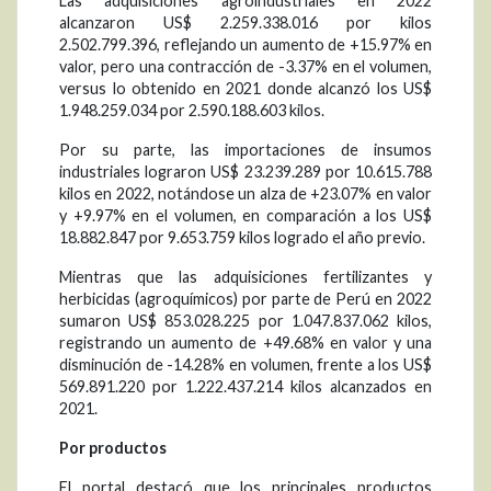
Las adquisiciones agroindustriales en 2022
alcanzaron US$ 2.259.338.016 por kilos
2.502.799.396, reflejando un aumento de +15.97% en
valor, pero una contracción de -3.37% en el volumen,
versus lo obtenido en 2021 donde alcanzó los US$
1.948.259.034 por 2.590.188.603 kilos.
Por su parte, las importaciones de insumos
industriales lograron US$ 23.239.289 por 10.615.788
kilos en 2022, notándose un alza de +23.07% en valor
y +9.97% en el volumen, en comparación a los US$
18.882.847 por 9.653.759 kilos logrado el año previo.
Mientras que las adquisiciones fertilizantes y
herbicidas (agroquímicos) por parte de Perú en 2022
sumaron US$ 853.028.225 por 1.047.837.062 kilos,
registrando un aumento de +49.68% en valor y una
disminución de -14.28% en volumen, frente a los US$
569.891.220 por 1.222.437.214 kilos alcanzados en
2021.
Por productos
El portal destacó que los principales productos