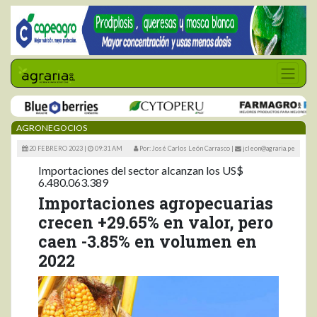
AGRONEGOCIOS
20 FEBRERO 2023 |
09:31 AM
Por: José Carlos León Carrasco
|
jcleon@agraria.pe
Importaciones del sector alcanzan los US$
6.480.063.389
Importaciones agropecuarias
crecen +29.65% en valor, pero
caen -3.85% en volumen en
2022