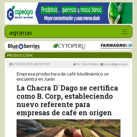
PRODUCCIÓN
27 ENERO 2025 |
09:37 AM
Por: Edwin Ramos
|
prensa@agraria.pe
Empresa productora de café biodinámico se
encuentra en Junín
La Chacra D´Dago se certifica
como B. Corp, estableciendo
nuevo referente para
empresas de café en origen