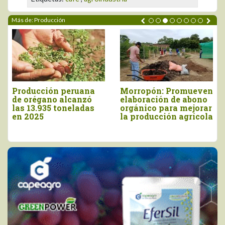
Más de: Producción
INIA cosecha más de
Floración de mango
9.160 semillas de
en Piura se mantiene
papa nativa de alto
en 10% al inicio de
valor en Apurímac
agosto