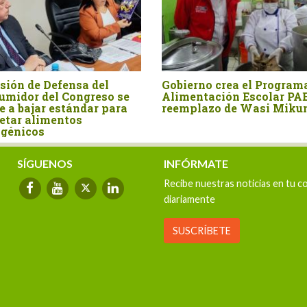
sión de Defensa del
Gobierno crea el Program
umidor del Congreso se
Alimentación Escolar PA
 a bajar estándar para
reemplazo de Wasi Miku
etar alimentos
sgénicos
SÍGUENOS
INFÓRMATE
Recibe nuestras noticias en tu c
diariamente
SUSCRÍBETE