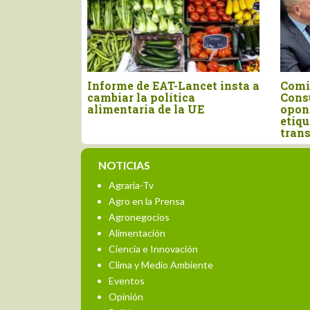
 y
Informe de EAT-Lancet insta a
Comi
llas son
cambiar la política
Cons
rantizar la
alimentaria de la UE
opone
etiqu
tran
NOTICIAS
Agraria-Tv
Agro en la Prensa
Agronegocios
Alimentación
Ciencia e Innovación
Clima y Medio Ambiente
Eventos
Opinión