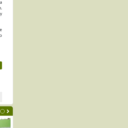
la
n.
 y
e
po