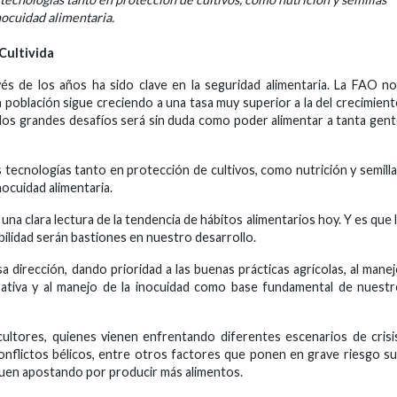
nocuidad alimentaria.
Cultivida
vés de los años ha sido clave en la seguridad alimentaria. La FAO n
 población sigue creciendo a una tasa muy superior a la del crecimien
de los grandes desafíos será sin duda como poder alimentar a tanta gen
 tecnologías tanto en protección de cultivos, como nutrición y semill
inocuidad alimentaria.
una clara lectura de la tendencia de hábitos alimentarios hoy. Y es que 
nibilidad serán bastiones en nuestro desarrollo.
 dirección, dando prioridad a las buenas prácticas agrícolas, al mane
erativa y al manejo de la inocuidad como base fundamental de nuest
ultores, quienes vienen enfrentando diferentes escenarios de crisi
conflictos bélicos, entre otros factores que ponen en grave riesgo s
iguen apostando por producir más alimentos.