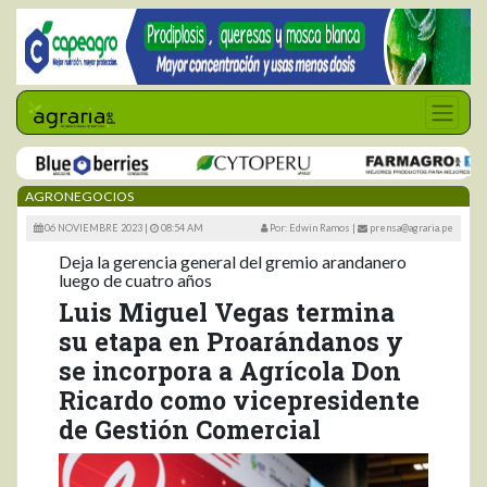
AGRONEGOCIOS
06 NOVIEMBRE 2023 |
08:54 AM
Por: Edwin Ramos
|
prensa@agraria.pe
Deja la gerencia general del gremio arandanero
luego de cuatro años
Luis Miguel Vegas termina
su etapa en Proarándanos y
se incorpora a Agrícola Don
Ricardo como vicepresidente
de Gestión Comercial