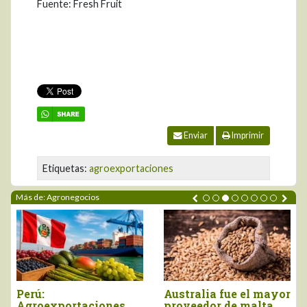
Fuente: Fresh Fruit
Enviar
Imprimir
Etiquetas:
agroexportaciones
Más de: Agronegocios
Agroexportaciones no
Declaran el segundo
tradicionales de Perú
viernes de agosto