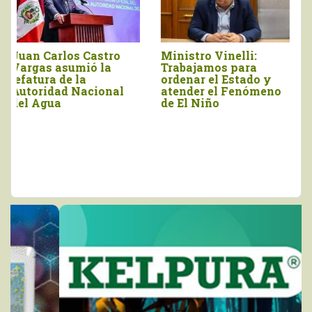
Gobierno simplificará
“Recuperar
procesos para acceso
presupuesto del
a créditos del Banco
Midagri y negociar
Agropecuario
aranceles con Estados
Unidos deben estar en
la agenda del sector”