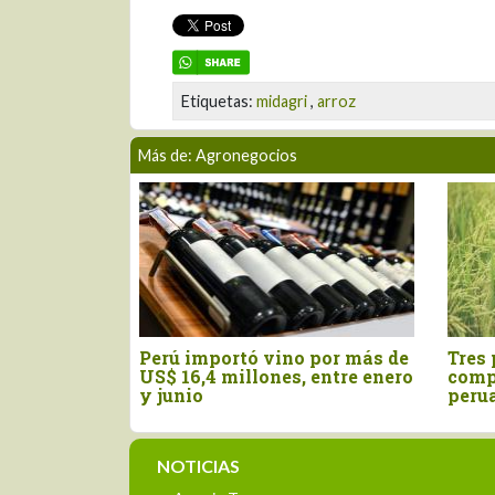
Etiquetas:
midagri
,
arroz
Más de: Agronegocios
 importó vino por más de
Tres pilares para impulsa
16,4 millones, entre enero
competitividad del agro
nio
peruano
NOTICIAS