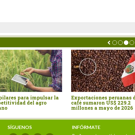
r la
Exportaciones peruanas de
Perú: Agroe
café sumaron US$ 229.2
crecen 4.9%
millones a mayo de 2026
sector part
velocidade
SÍGUENOS
INFÓRMATE