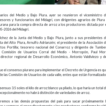
rios del Medio y Bajo Piura. ayer se reunieron el viceministro d
asesores y funcionarios del Midagri, con dirigentes agrarios de Piura
rana para la compra directa de arroz a los productores dictada por 
5-2026 del Midagri.
lchez de la Junta del Medio y Bajo Piura, junto a sus presidentes 
ta del Alto Piura, Arnulfo Adrianzén; el presidente de la Asociación 
os Portilla; tesorero nacional del Conarroz y dirigente de Tumbe
de Comisión de Usuarios Corral del Medio - Morropón, Paul Mor
irector regional de Desarrollo Económico, Antonio Valdiviezo y d
que el consenso piurano para implementar el Decreto de Urgencia es q
de las Comisión de Usuarios de cada valle, entes que están formalizad
nsuo 3.5 soles el kilo de arroz blanco ya pilado, lo que haría un total 
 excepcionalmente no habrá distinción de variedades de arroz.
remos a las demás propuestas del país para sacar próximamente l
ar a comprar el arroz directamente a los productores conforme ha si