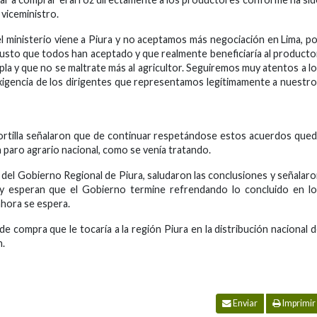
 viceministro.
l ministerio viene a Piura y no aceptamos más negociación en Lima, p
justo que todos han aceptado y que realmente beneficiaría al producto
a y que no se maltrate más al agricultor. Seguiremos muy atentos a l
exigencia de los dirigentes que representamos legítimamente a nuestr
ortilla señalaron que de continuar respetándose estos acuerdos que
n paro agrario nacional, como se venía tratando.
z del Gobierno Regional de Piura, saludaron las conclusiones y señalar
 y esperan que el Gobierno termine refrendando lo concluido en l
 ahora se espera.
de compra que le tocaría a la región Piura en la distribución nacional 
n.
Enviar
Imprimir