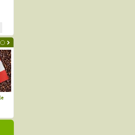
xportaciones
Australia fue el mayor
, pero con un
proveedor de malta para el
ido en dos
mercado peruano en el primer
s
semestre