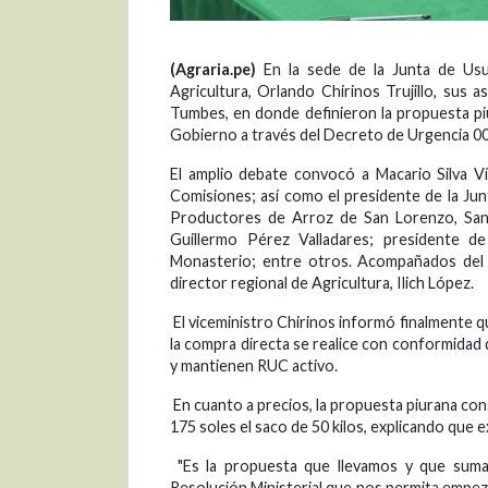
(Agraria.pe)
En la sede de la Junta de Usua
Agricultura, Orlando Chirinos Trujillo, sus 
Tumbes, en donde definieron la propuesta piu
Gobierno a través del Decreto de Urgencia 00
El amplio debate convocó a Macario Silva Ví
Comisiones; así como el presidente de la Jun
Productores de Arroz de San Lorenzo, Sant
Guillermo Pérez Valladares; presidente 
Monasterio; entre otros. Acompañados del d
director regional de Agricultura, Ilich López.
El viceministro Chirinos informó finalmente 
la compra directa se realice con conformidad 
y mantienen RUC activo.
En cuanto a precios, la propuesta piurana conse
175 soles el saco de 50 kilos, explicando que
"Es la propuesta que llevamos y que suma
Resolución Ministerial que nos permita empez