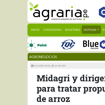
(CURRENT)
INICIO
CONÓCENOS
BOLETINES
NOTICIAS
E
AGRONEGOCIOS
04 JUNIO 2026 |
10:30 AM
Midagri y dirige
para tratar prop
de arroz