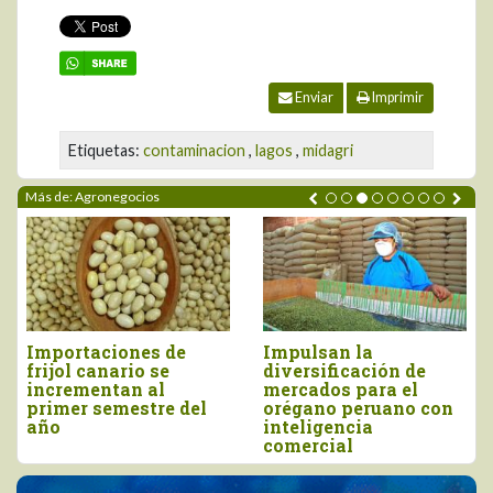
Enviar
Imprimir
Etiquetas:
contaminacion
,
lagos
,
midagri
Más de: Agronegocios
Impulsan la
Perú importó vino por
Tre
iversificación de
más de US$ 16,4
imp
mercados para el
millones, entre enero
com
orégano peruano con
y junio
ag
nteligencia
comercial