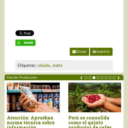
Enviar
Imprimir
Etiquetas:
cebada
,
malta
Más de: Producción
Perú se consolida
Producción peruana
como el quinto
de orégano alcanzó
productor de cafés
las 13.935 toneladas