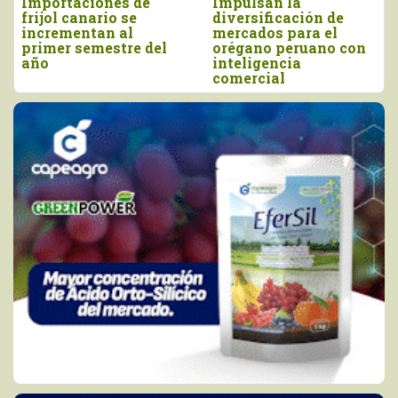
es de
Impulsan la
Perú importó 
o se
diversificación de
más de US$ 16
 al
mercados para el
millones, entr
stre del
orégano peruano con
y junio
inteligencia
comercial