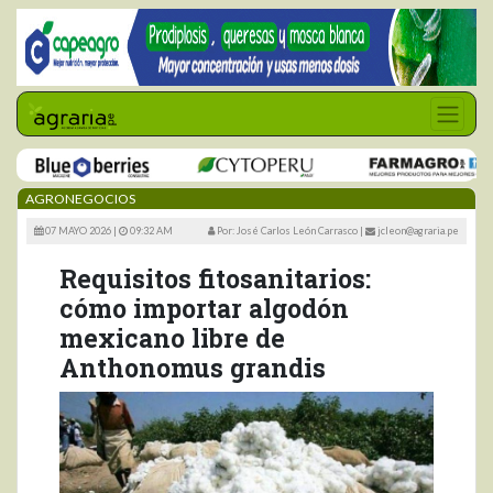
AGRONEGOCIOS
07 MAYO 2026 |
09:32 AM
Por: José Carlos León Carrasco
|
jcleon@agraria.pe
Requisitos fitosanitarios:
cómo importar algodón
mexicano libre de
Anthonomus grandis