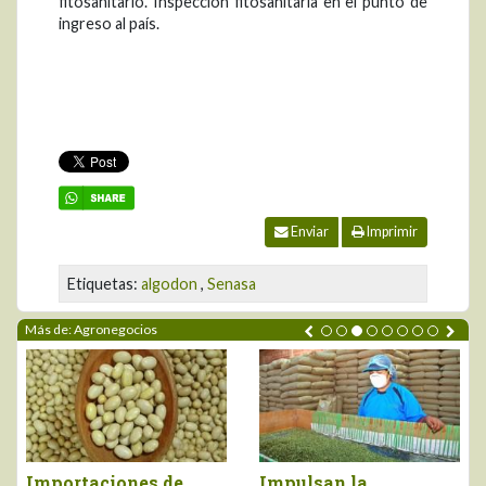
fitosanitario. Inspección fitosanitaria en el punto de
ingreso al país.
Enviar
Imprimir
Etiquetas:
algodon
,
Senasa
Más de: Agronegocios
Impulsan la
Perú importó vino por