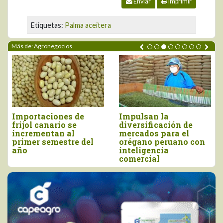
Enviar
Imprimir
Etiquetas:
Palma aceitera
Más de: Agronegocios
Impulsan la
Perú importó vino por
diversificación de
más de US$ 16,4
mercados para el
millones, entre enero
orégano peruano con
y junio
inteligencia
comercial