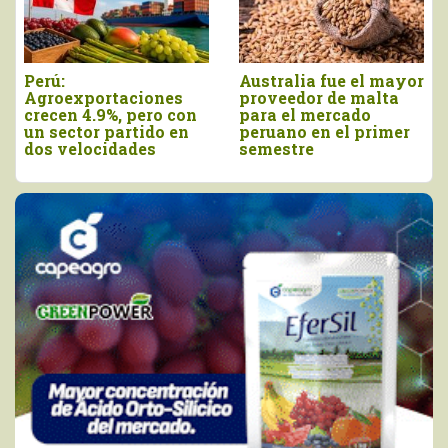
lia fue el mayor
Agroexportaciones no
Declaran
dor de malta
tradicionales de Perú
viernes 
l mercado
a Estados Unidos
como el 
o en el primer
cayeron en valor 17%
de la Ch
tre