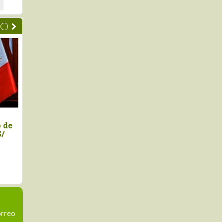
rco Vinelli juramentó
Gobierno implementará
o titular del Midagri
de contingencia nacion
frente a Fenómeno El N
orreo