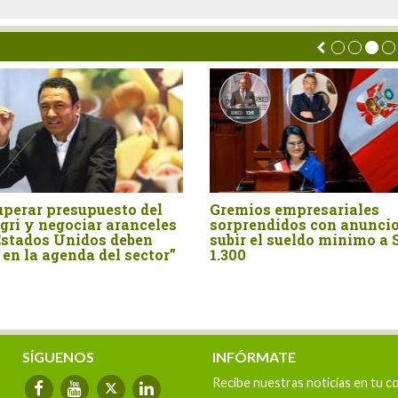
ariales
ADEX saluda anuncios de
Ma
n anuncio de
presidenta Keiko Fujimori
com
mínimo a S/
SÍGUENOS
INFÓRMATE
Recibe nuestras noticias en tu c