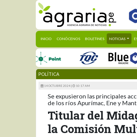
(CURRENT)
INICIO
CONÓCENOS
BOLETINES
NOTICIAS
E
POLÍTICA
14 OCTUBRE 2024 |
10:17 AM
Se expusieron las principales acc
de los ríos Apurímac, Ene y Man
Titular del Mida
la Comisión Mul