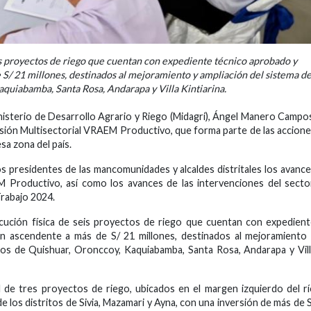
seis proyectos de riego que cuentan con expediente técnico aprobado y
 S/ 21 millones, destinados al mejoramiento y ampliación del sistema d
Kaquiabamba, Santa Rosa, Andarapa y Villa Kintiarina.
 Ministerio de Desarrollo Agrario y Riego (Midagri), Ángel Manero Campo
misión Multisectorial VRAEM Productivo, que forma parte de las accion
sa zona del país.
os presidentes de las mancomunidades y alcaldes distritales los avanc
M Productivo, así como los avances de las intervenciones del secto
Trabajo 2024.
jecución física de seis proyectos de riego que cuentan con expedien
ión ascendente a más de S/ 21 millones, destinados al mejoramiento
itos de Quishuar, Oronccoy, Kaquiabamba, Santa Rosa, Andarapa y Vil
il de tres proyectos de riego, ubicados en el margen izquierdo del r
de los distritos de Sivia, Mazamari y Ayna, con una inversión de más de 