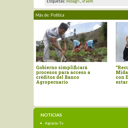
Etiquetas:
midagri
,
vraem
Más de: Política
“Recuperar presupuesto del
Gremios empres
Midagri y negociar aranceles
sorprendidos co
con Estados Unidos deben
subir el sueldo 
estar en la agenda del sector”
1.300
NOTICIAS
Agraria-Tv