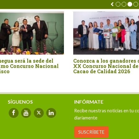
gua será la sede del
Conozca a los ganadores 
imo Concurso Nacional
XX Concurso Nacional de
isco
Cacao de Calidad 2026
SÍGUENOS
INFÓRMATE
Recibe nuestras noticias en tu c
diariamente
SUSCRÍBETE