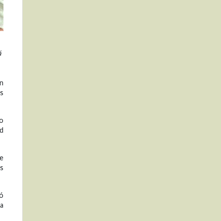
á
un
os
no
ad
de
s
gó
 a