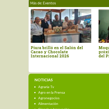
Más de: Eventos
e
Piura brilló en el Salón del
Moque
Cacao y Chocolate
próx
Internacional 2026
del P
NOTICIAS
Agraria-Tv
Agro en la Prensa
Agronegocios
Alimentación