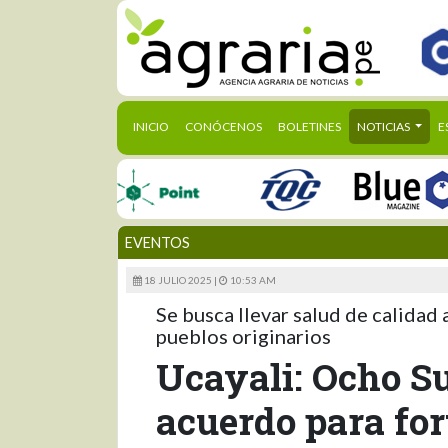
(CURRENT)
INICIO
CONÓCENOS
BOLETINES
NOTICIAS
E
EVENTOS
18 JULIO 2025 |
10:53 AM
Se busca llevar salud de calidad a
pueblos originarios
Ucayali: Ocho Su
acuerdo para for