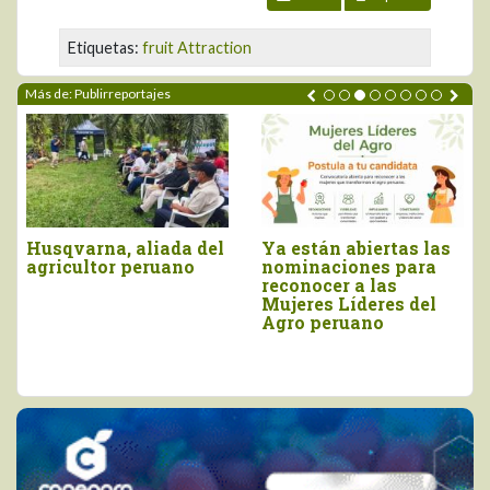
Etiquetas:
fruit Attraction
Más de: Publirreportajes
AGROFEST es el
Crece interés de
movimiento que
empresas por
impulsa una visión de
participar en “Mujeres
país para convertir al
Líderes del Agro”
Perú en la Capital
Mundial del Agro y la
Alimentación.