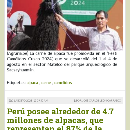
(Agraria.pe) La carne de alpaca fue promovida en el “Festi
Camélidos Cusco 2024”, que se desarrolló del 1 al 4 de
agosto en el sector Matelco del parque arqueológico de
Sacsayhuamán.
Etiquetas:
alpaca
,
carne
,
camelidos
01 AGOSTO 2024 |
09:52 AM
POR: JOSÉ CARLOS LEÓN CARRASCO
Perú posee alrededor de 4.7
millones de alpacas, que
representan el 87% de la