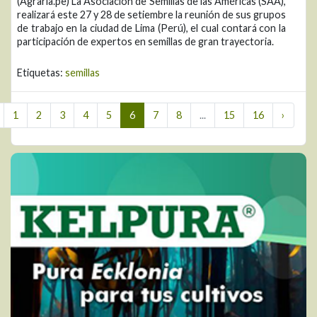
(Agraria.pe) La Asociación de Semillas de las Américas (SAA),
realizará este 27 y 28 de setiembre la reunión de sus grupos
de trabajo en la ciudad de Lima (Perú), el cual contará con la
participación de expertos en semillas de gran trayectoria.
Etiquetas:
semillas
1
2
3
4
5
6
7
8
...
15
16
›