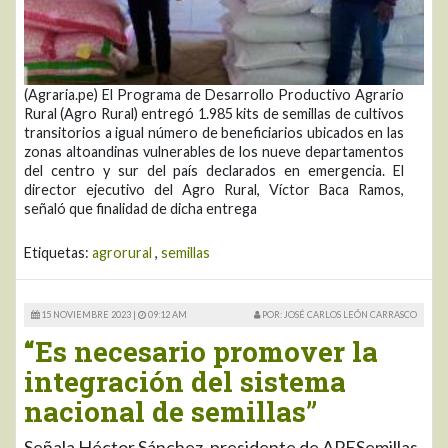
(Agraria.pe) El Programa de Desarrollo Productivo Agrario
Rural (Agro Rural) entregó 1.985 kits de semillas de cultivos
transitorios a igual número de beneficiarios ubicados en las
zonas altoandinas vulnerables de los nueve departamentos
del centro y sur del país declarados en emergencia. El
director ejecutivo del Agro Rural, Víctor Baca Ramos,
señaló que finalidad de dicha entrega
Etiquetas:
agrorural
,
semillas
15 NOVIEMBRE 2023 |
09:12 AM
POR: JOSÉ CARLOS LEÓN CARRASCO
“Es necesario promover la
integración del sistema
nacional de semillas”
Señala Héctor Sánchez, presidente de APESemillas