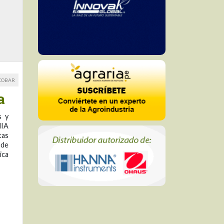
SCOBAR
a
s y
NIA
tas
 de
ica