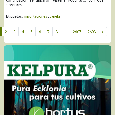
continuación se ubicaron Plater´s Food SAC con US$
3.991.885
Etiquetas:
importaciones
,
canela
2
3
4
5
6
7
8
...
2607
2608
›