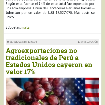
Según esta fuente, el 94% de este total fue importado por
una sola empresa: Unión de Cervecerías Peruanas Backus &
Johnston por un valor de US$ 19.527.075. Más atrás se
ubicó
Etiquetas:
malta
31 JULIO 2026 |
10:30 AM
POR: REDACCIÓN
Agroexportaciones no
tradicionales de Perú a
Estados Unidos cayeron en
valor 17%