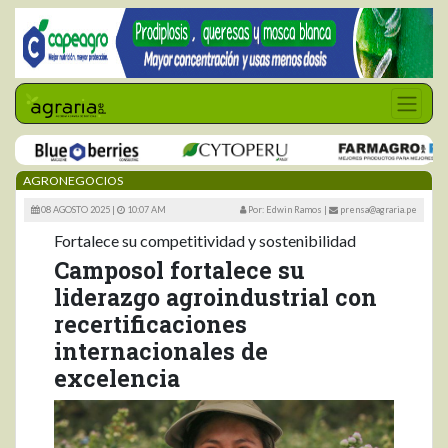
AGRONEGOCIOS
08 AGOSTO 2025 |
10:07 AM
Por: Edwin Ramos
|
prensa@agraria.pe
Fortalece su competitividad y sostenibilidad
Camposol fortalece su
liderazgo agroindustrial con
recertificaciones
internacionales de
excelencia