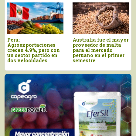
fue el mayor
Agroexportaciones no
Declaran el 
de malta
tradicionales de Perú
viernes de a
rcado
a Estados Unidos
como el Día 
 el primer
cayeron en valor 17%
de la Chirim