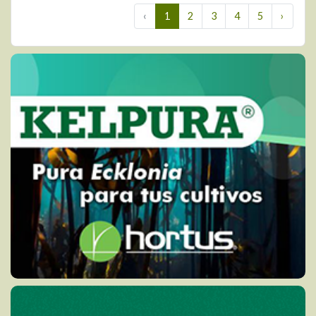
‹
1
2
3
4
5
›