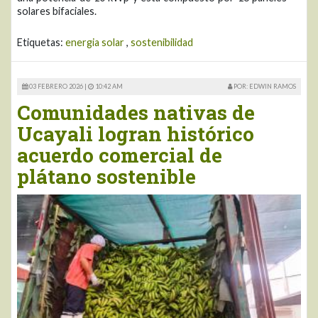
solares bifaciales.
Etiquetas:
energia solar
,
sostenibilidad
03 FEBRERO 2026 |
10:42 AM
POR: EDWIN RAMOS
Comunidades nativas de
Ucayali logran histórico
acuerdo comercial de
plátano sostenible