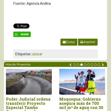
Fuente: Agencia Andina
Enviar
Imprimir
Etiquetas:
azucar
Más de: Proyectos
bierno
La Libertad: con
La Libertad y
e 700
inversión de S/. 54.4
Lambayeque:
 con 30
millones, inauguran
impulsan obras 