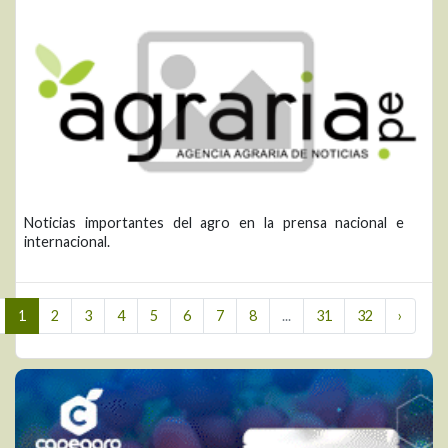
Noticias importantes del agro en la prensa nacional e
internacional.
1
2
3
4
5
6
7
8
...
31
32
›