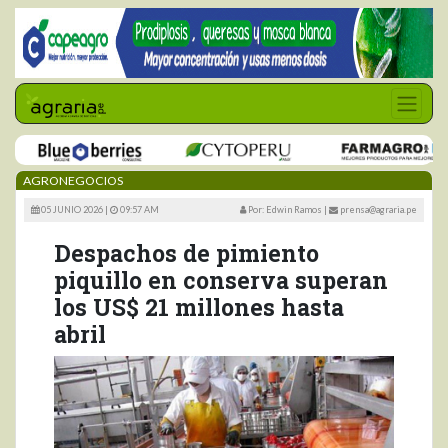
AGRONEGOCIOS
05 JUNIO 2026 |
09:57 AM
Por: Edwin Ramos
|
prensa@agraria.pe
Despachos de pimiento
piquillo en conserva superan
los US$ 21 millones hasta
abril