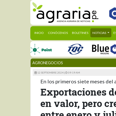
(CURRENT)
INICIO
CONÓCENOS
BOLETINES
NOTICIAS
E
AGRONEGOCIOS
12 SEPTIEMBRE 2024 |
09:19 AM
En los primeros siete meses del
Exportaciones de
en valor, pero c
entre enero y jul