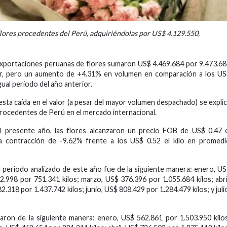
 flores procedentes del Perú, adquiriéndolas por US$ 4.129.550,
 exportaciones peruanas de flores sumaron US$ 4.469.684 por 9.473.6
alor, pero un aumento de +4.31% en volumen en comparación a los U
ual periodo del año anterior.
esta caída en el valor (a pesar del mayor volumen despachado) se expli
procedentes de Perú en el mercado internacional.
l presente año, las flores alcanzaron un precio FOB de US$ 0.47 
na contracción de -9.62% frente a los US$ 0.52 el kilo en promed
 periodo analizado de este año fue de la siguiente manera: enero, U
2.998 por 751.341 kilos; marzo, US$ 376.396 por 1.055.684 kilos; abri
.318 por 1.437.742 kilos; junio, US$ 808.429 por 1.284.479 kilos; y juli
aron de la siguiente manera: enero, US$ 562.861 por 1.503.950 kilo