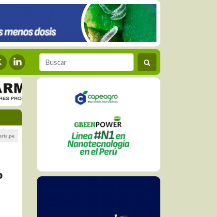
aria.pe
%