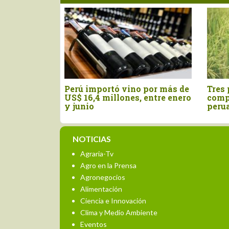
icación
Perú importó vino por más de
Tres pil
orégano
US$ 16,4 millones, entre enero
competi
ncia
y junio
peruan
NOTICIAS
Agraria-Tv
Agro en la Prensa
Agronegocios
Alimentación
Ciencia e Innovación
Clima y Medio Ambiente
Eventos