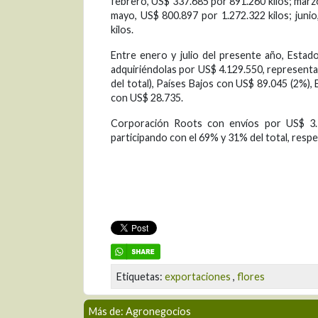
febrero, US$ 337.685 por 891.260 kilos; marzo
mayo, US$ 800.897 por 1.272.322 kilos; junio
kilos.
Entre enero y julio del presente año, Estado
adquiriéndolas por US$ 4.129.550, representa
del total), Países Bajos con US$ 89.045 (2%)
con US$ 28.735.
Corporación Roots con envíos por US$ 3.10
participando con el 69% y 31% del total, res
Etiquetas:
exportaciones
,
flores
Más de: Agronegocios