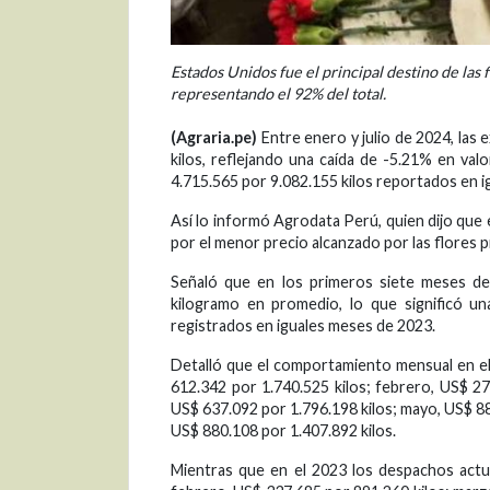
Estados Unidos fue el principal destino de las
representando el 92% del total.
(Agraria.pe)
Entre enero y julio de 2024, las
kilos, reflejando una caída de -5.21% en v
4.715.565 por 9.082.155 kilos reportados en ig
Así lo informó Agrodata Perú, quien dijo que 
por el menor precio alcanzado por las flores 
Señaló que en los primeros siete meses de
kilogramo en promedio, lo que significó u
registrados en iguales meses de 2023.
Detalló que el comportamiento mensual en el
612.342 por 1.740.525 kilos; febrero, US$ 27
US$ 637.092 por 1.796.198 kilos; mayo, US$ 882
US$ 880.108 por 1.407.892 kilos.
Mientras que en el 2023 los despachos actu