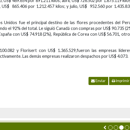
, US$ 469.654 por 891.211 kilos; abril, US$ 726.502 por 1.875.119 kilo
, US$ 865.406 por 1.212.457 kilos; y julio, US$ 952.560 por 1.435.8
s Unidos fue el principal destino de las flores procedentes del Per
ndo el 92% del total. Le siguió Canadá con compras por US$ 90.735 (
, España con US$ 74.918 (2%), República de Corea con US$ 56.701, otr
0.082 y Florisert con US$ 1.365.529,fueron las empresas líderes
pectivamente. Las demás empresas realizaron despachos por US$ 4.073.
Enviar
Imprimir