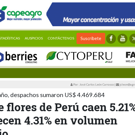
STADÍSTICAS
AUSPICIOS
CONTÁCTENOS
Suscríbete
Por: José Carlos León Carrasco
|
jcleon@agr
 año, despachos sumaron US$ 4.469.684
 flores de Perú caen 5.21
recen 4.31% en volumen
io