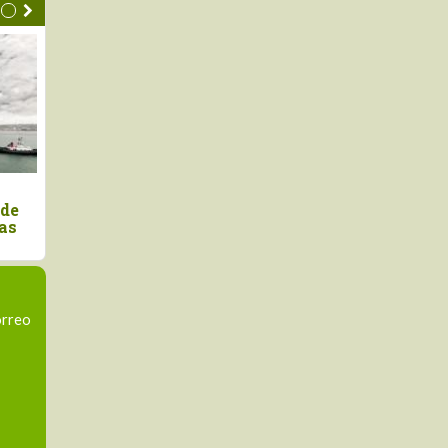
castaña amazónica, el
Exportaciones peruana
to que demuestra que el
palta crecieron +16.7% 
que en pie también
valor en el primer seme
porta
2025
orreo