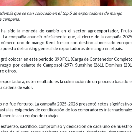
 además que se han colocado en el top 5 de exportadores de mango
te campaña.
a ha sido la moneda de cambio en el sector agroexportador, Fruto
. La compañía anunció oficialmente que, al cierre de la campaña 202
r número uno de mango Kent fresco con destino al mercado europeo
o puesto del ranking general de exportadoras de mango en el país.
logró colocar en este periodo 393 FCL (Carga de Contenedor Complet
derazgo por delante de Camposol (297), Sunshine (261), Dominus (231
re otros.
oexportadora, este resultado es la culminación de un proceso basado 
la cadena de valor.
o no fue fortuito. La campaña 2025-2026 presentó retos significativ
 hasta las exigencias de certificación de los compradores internacionale
ctamente a su equipo de trabajo.
el esfuerzo, sacrificio, compromiso y dedicación de cada uno de nuestr