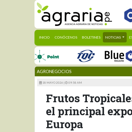
(CURRENT)
INICIO
CONÓCENOS
BOLETINES
NOTICIAS
E
AGRONEGOCIOS
18 MAYO 2026 |
09:58 AM
Frutos Tropicale
el principal exp
Europa