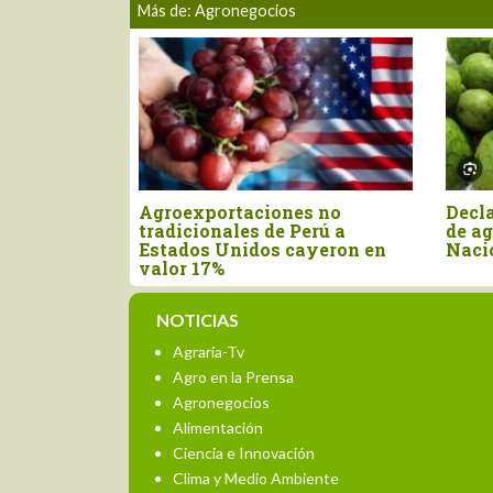
Más de: Agronegocios
Declaran el segundo viernes
Nuevo arancel d
de agosto como el Día
Unidos afecta ca
Nacional de la Chirimoya
las exportacion
NOTICIAS
Agraria-Tv
Agro en la Prensa
Agronegocios
Alimentación
Ciencia e Innovación
Clima y Medio Ambiente