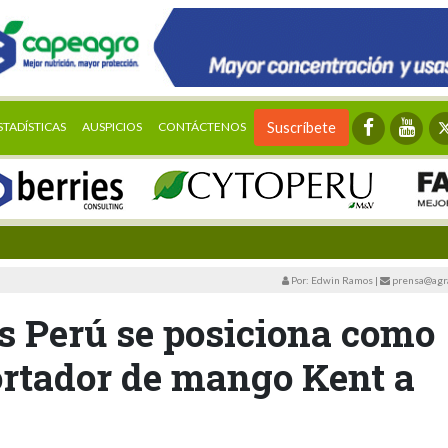
STADÍSTICAS
AUSPICIOS
CONTÁCTENOS
Suscríbete
Por: Edwin Ramos
|
prensa@agra
s Perú se posiciona como
ortador de mango Kent a