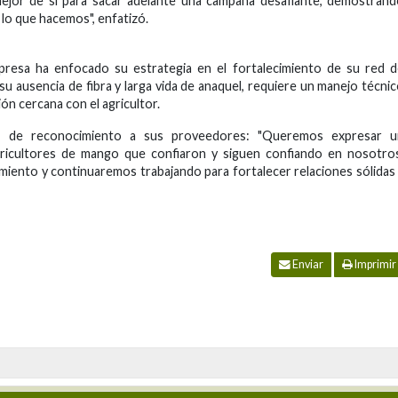
 mejor de sí para sacar adelante una campaña desafiante, demostran
 lo que hacemos", enfatizó.
empresa ha enfocado su estrategia en el fortalecimiento de su red 
u ausencia de fibra y larga vida de anaquel, requiere un manejo técni
ón cercana con el agricultor.
je de reconocimiento a sus proveedores: "Queremos expresar u
gricultores de mango que confiaron y siguen confiando en nosotro
iento y continuaremos trabajando para fortalecer relaciones sólidas
Enviar
Imprimir