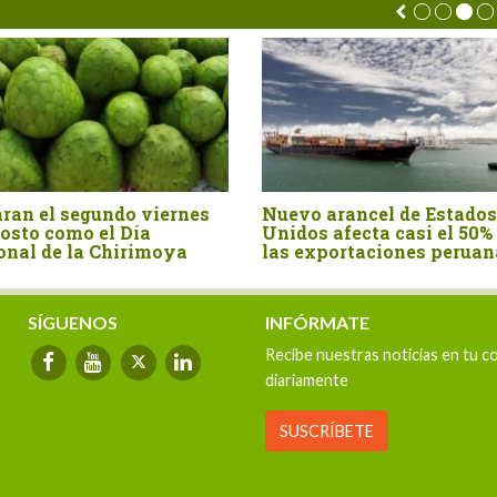
e Estados
Perú importó canela entera
La 
si el 50% de
por US$ 15.4 millones en el
fru
es peruanas
primer semestre del año
bos
ex
SÍGUENOS
INFÓRMATE
Recibe nuestras noticias en tu c
diariamente
SUSCRÍBETE