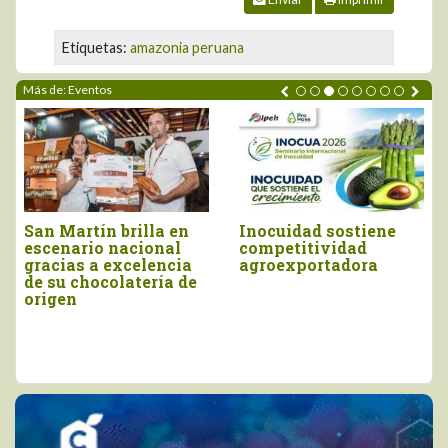
Etiquetas:
amazonia peruana
Más de: Eventos
a en
Inocuidad sostiene
Piura brilló en el
nal
competitividad
Salón del Cacao y
ncia
agroexportadora
Chocolate
ía de
Internacional 202