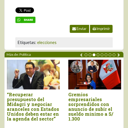
Enviar
Imprimir
Etiquetas:
elecciones
Más de: Política
ADEX saluda
Marco Vinelli
anuncios de
juramentó como
presidenta Keiko
titular del Midagri
Fujimori