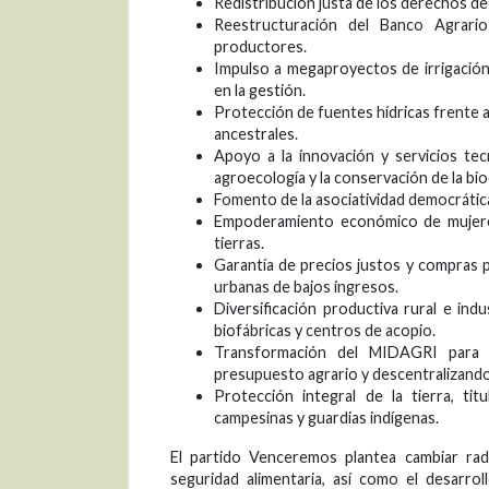
Redistribución justa de los derechos de
Reestructuración del Banco Agrario
productores.
Impulso a megaproyectos de irrigación
en la gestión.
Protección de fuentes hídricas frente 
ancestrales.
Apoyo a la innovación y servicios te
agroecología y la conservación de la bio
Fomento de la asociatividad democrátic
Empoderamiento económico de mujeres
tierras.
Garantía de precios justos y compras pú
urbanas de bajos ingresos.
Diversificación productiva rural e ind
biofábricas y centros de acopio.
Transformación del MIDAGRI para or
presupuesto agrario y descentralizando
Protección integral de la tierra, ti
campesinas y guardias indígenas.
El partido Venceremos plantea cambiar radi
seguridad alimentaria, así como el desarro