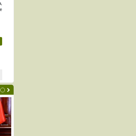
a,
ue