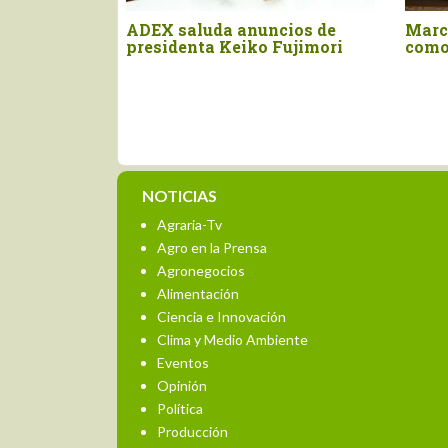
erno implementará plan
Articulan respuesta regio
ntingencia nacional
ante el impacto de El Niñ
te a Fenómeno El Niño
la agricultura
NOTICIAS
Agraria-Tv
Agro en la Prensa
Agronegocios
Alimentación
Ciencia e Innovación
Clima y Medio Ambiente
Eventos
Opinión
Política
Producción