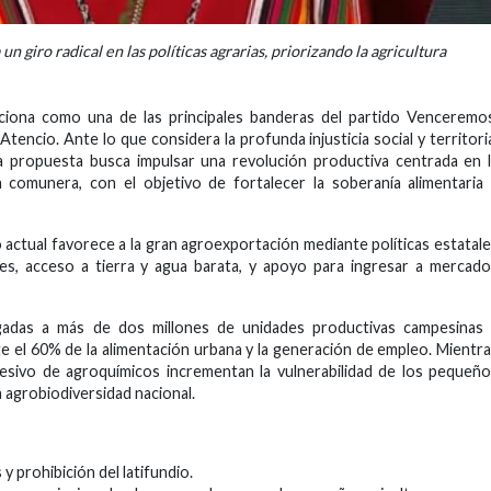
n giro radical en las políticas agrarias, priorizando la agricultura
ciona como una de las principales banderas del partido Venceremo
Atencio. Ante lo que considera la profunda injusticia social y territori
la propuesta busca impulsar una revolución productiva centrada en 
n comunera, con el objetivo de fortalecer la soberanía alimentaria
ctual favorece a la gran agroexportación mediante políticas estatal
ales, acceso a tierra y agua barata, y apoyo para ingresar a mercad
egadas a más de dos millones de unidades productivas campesinas 
el 60% de la alimentación urbana y la generación de empleo. Mientr
cesivo de agroquímicos incrementan la vulnerabilidad de los pequeñ
 agrobiodiversidad nacional.
 y prohibición del latifundio.