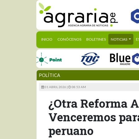
(CURRENT)
INICIO
CONÓCENOS
BOLETINES
NOTICIAS
E
POLÍTICA
01 ABRIL 2026 |
08:53 AM
¿Otra Reforma A
Venceremos para
peruano