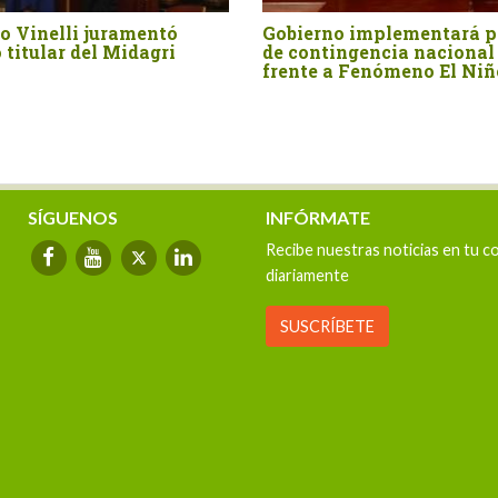
nal
Publican ley que fortalece el
Cooperativa
o en
sistema de irrigación en
pagarán may
Cajamarca, Lambayeque,
empresas ag
Amazonas, La Libertad y
según Ley 3
Piura, mediante el
afianzamiento,
represamiento y trasvase de
las aguas del río Marañón
SÍGUENOS
INFÓRMATE
Recibe nuestras noticias en tu c
diariamente
SUSCRÍBETE