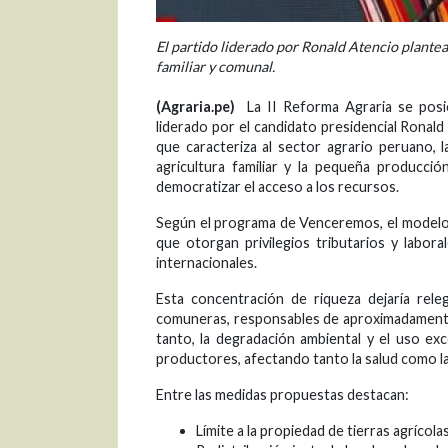
El partido liderado por Ronald Atencio plantea u
familiar y comunal.
(Agraria.pe)
La II Reforma Agraria se posi
liderado por el candidato presidencial Ronald 
que caracteriza al sector agrario peruano, 
agricultura familiar y la pequeña producció
democratizar el acceso a los recursos.
Según el programa de Venceremos, el modelo a
que otorgan privilegios tributarios y labor
internacionales.
Esta concentración de riqueza dejaría rel
comuneras, responsables de aproximadamente 
tanto, la degradación ambiental y el uso ex
productores, afectando tanto la salud como la
Entre las medidas propuestas destacan:
Límite a la propiedad de tierras agrícolas