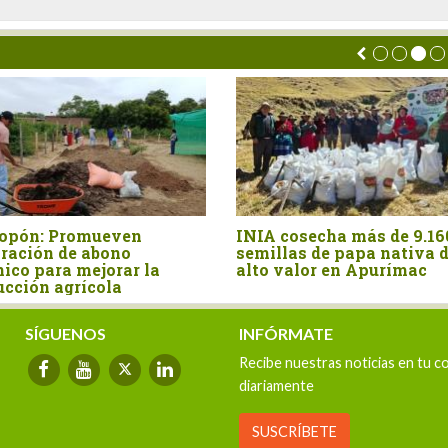
: Promueven
INIA cosecha más de 9.160
ón de abono
semillas de papa nativa de
ara mejorar la
alto valor en Apurímac
n agrícola
SÍGUENOS
INFÓRMATE
Recibe nuestras noticias en tu c
diariamente
SUSCRÍBETE