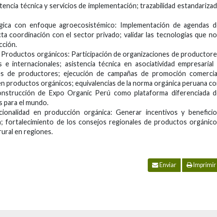
stencia técnica y servicios de implementación; trazabilidad estandariza
lógica con enfoque agroecosistémico: Implementación de agendas d
cta coordinación con el sector privado; validar las tecnologías que n
cción.
e Productos orgánicos: Participación de organizaciones de productor
 e internacionales; asistencia técnica en asociatividad empresarial
nes de productores; ejecución de campañas de promoción comercial
n productos orgánicos; equivalencias de la norma orgánica peruana c
onstrucción de Expo Organic Perú como plataforma diferenciada d
s para el mundo.
cionalidad en producción orgánica: Generar incentivos y benefici
a; fortalecimiento de los consejos regionales de productos orgánic
rural en regiones.
Enviar
Imprimir