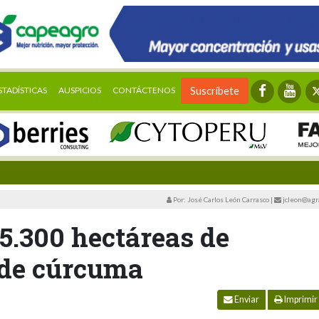
STADÍSTICAS
AUSPICIOS
CONTÁCTENOS
Suscríbete
Por: José Carlos León Carrasco
|
jcleon@agr
5.300 hectáreas de
0 de cúrcuma
Enviar
Imprimir