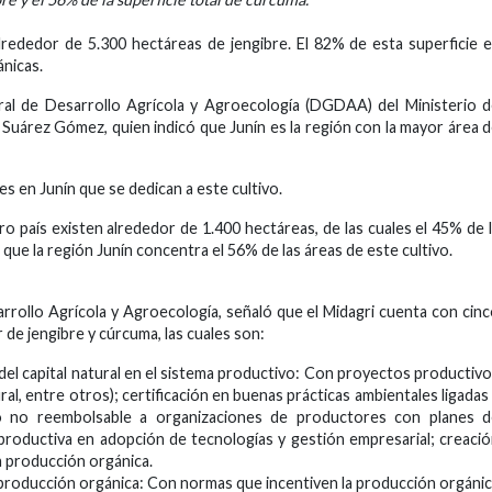
rededor de 5.300 hectáreas de jengibre. El 82% de esta superficie 
ánicas.
neral de Desarrollo Agrícola y Agroecología (DGDAA) del Ministerio 
, Suárez Gómez, quien indicó que Junín es la región con la mayor área 
 en Junín que se dedican a este cultivo.
o país existen alrededor de 1.400 hectáreas, de las cuales el 45% de 
 que la región Junín concentra el 56% de las áreas de este cultivo.
rollo Agrícola y Agroecología, señaló que el Midagri cuenta con cin
 de jengibre y cúrcuma, las cuales son:
del capital natural en el sistema productivo: Con proyectos productiv
al, entre otros); certificación en buenas prácticas ambientales ligadas
nto no reembolsable a organizaciones de productores con planes d
roductiva en adopción de tecnologías y gestión empresarial; creaci
la producción orgánica.
a producción orgánica: Con normas que incentiven la producción orgáni