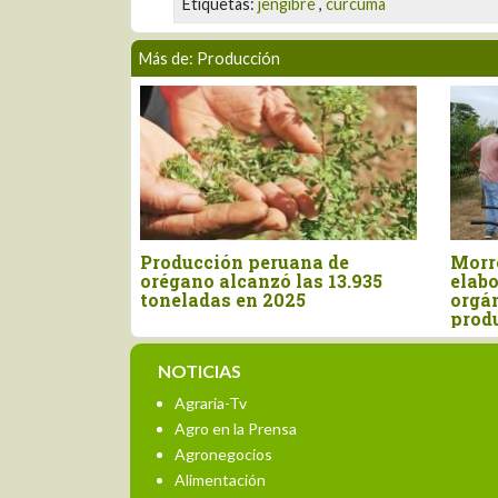
Etiquetas:
jengibre
,
curcuma
Más de: Producción
 el
Producción peruana de
Morropón
és
orégano alcanzó las 13.935
elaboraci
toneladas en 2025
orgánico p
producció
NOTICIAS
Agraria-Tv
Agro en la Prensa
Agronegocios
Alimentación