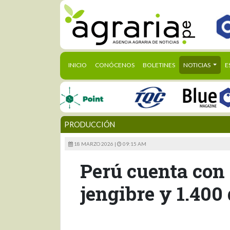
(CURRENT)
INICIO
CONÓCENOS
BOLETINES
NOTICIAS
E
PRODUCCIÓN
18 MARZO 2026 |
09:15 AM
Perú cuenta con 
jengibre y 1.40