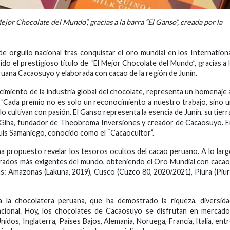
 Mejor Chocolate del Mundo”, gracias a la barra “El Ganso”, creada por la
 orgullo nacional tras conquistar el oro mundial en los Internation
do el prestigioso título de “El Mejor Chocolate del Mundo”, gracias a 
eruana Cacaosuyo y elaborada con cacao de la región de Junín.
imiento de la industria global del chocolate, representa un homenaje 
n. “Cada premio no es solo un reconocimiento a nuestro trabajo, sino 
lo cultivan con pasión. El Ganso representa la esencia de Junín, su tierr
mir Giha, fundador de Theobroma Inversiones y creador de Cacaosuyo. 
Luis Samaniego, conocido como el “Cacaocultor”.
 propuesto revelar los tesoros ocultos del cacao peruano. A lo lar
jurados más exigentes del mundo, obteniendo el Oro Mundial con caca
: Amazonas (Lakuna, 2019), Cusco (Cuzco 80, 2020/2021), Piura (Piu
a la chocolatera peruana, que ha demostrado la riqueza, diversid
nacional. Hoy, los chocolates de Cacaosuyo se disfrutan en mercad
dos, Inglaterra, Países Bajos, Alemania, Noruega, Francia, Italia, ent