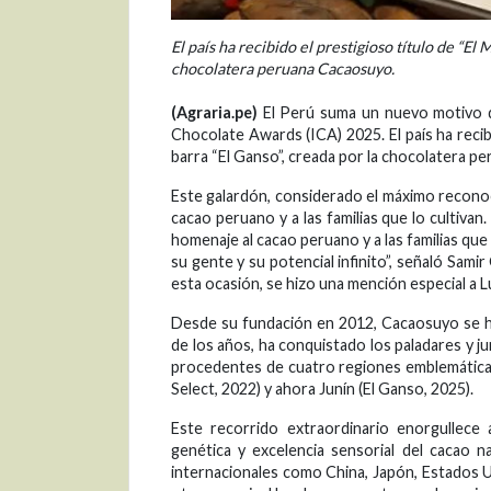
El país ha recibido el prestigioso título de “El
chocolatera peruana Cacaosuyo.
(Agraria.pe)
El Perú suma un nuevo motivo de
Chocolate Awards (ICA) 2025. El país ha recibi
barra “El Ganso”, creada por la chocolatera p
Este galardón, considerado el máximo reconoc
cacao peruano y a las familias que lo cultiva
homenaje al cacao peruano y a las familias que 
su gente y su potencial infinito”, señaló Sa
esta ocasión, se hizo una mención especial a 
Desde su fundación en 2012, Cacaosuyo se ha
de los años, ha conquistado los paladares y 
procedentes de cuatro regiones emblemáticas
Select, 2022) y ahora Junín (El Ganso, 2025).
Este recorrido extraordinario enorgullece 
genética y excelencia sensorial del cacao 
internacionales como China, Japón, Estados Uni