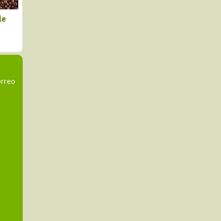
ú: Agroexportaciones
Australia fue el mayor
cen 4.9%, pero con un
proveedor de malta para
tor partido en dos
mercado peruano en el 
ocidades
semestre
orreo