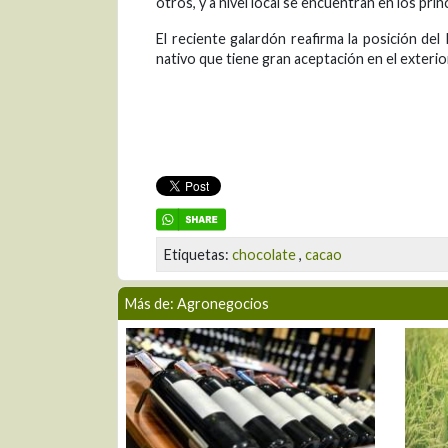
otros, y a nivel local se encuentran en los pri
El reciente galardón reafirma la posición d
nativo que tiene gran aceptación en el exterio
Etiquetas:
chocolate
,
cacao
Más de: Agronegocios