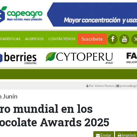
STADÍSTICAS
AUSPICIOS
CONTÁCTENOS
Suscríbete
Por: Edwin Ramos
|
prensa@agra
n Junín
oro mundial en los
hocolate Awards 2025
Enviar
Imprimir