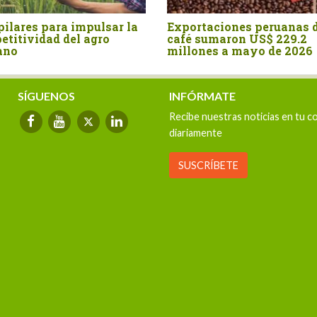
a impulsar la
Exportaciones peruanas de
Per
del agro
café sumaron US$ 229.2
cre
millones a mayo de 2026
sec
vel
SÍGUENOS
INFÓRMATE
Recibe nuestras noticias en tu c
diariamente
SUSCRÍBETE