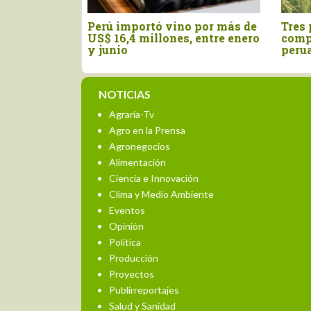
Perú importó vino por más de
Tres pilares par
US$ 16,4 millones, entre enero
competitividad 
y junio
peruano
NOTICIAS
Agraria-Tv
Agro en la Prensa
Agronegocios
Alimentación
Ciencia e Innovación
Clima y Medio Ambiente
Eventos
Opinión
Política
Producción
Proyectos
Publirreportajes
Salud y Sanidad