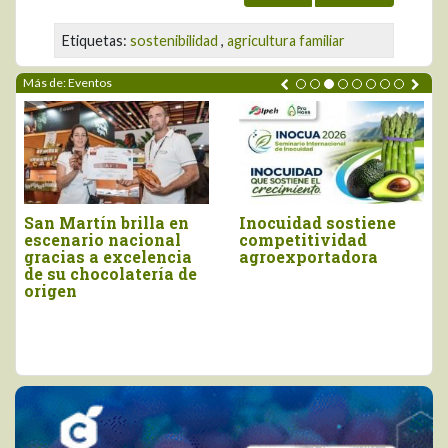
Etiquetas:
sostenibilidad
,
agricultura familiar
Más de: Eventos
Piura brilló en el
Moquegua será la
Salón del Cacao y
sede del próximo
Chocolate
Concurso Nacional
Internacional 2026
del Pisco