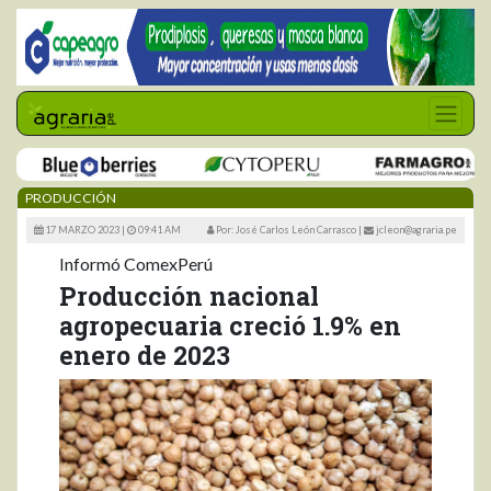
PRODUCCIÓN
17 MARZO 2023 |
09:41 AM
Por: José Carlos León Carrasco
|
jcleon@agraria.pe
Informó ComexPerú
Producción nacional
agropecuaria creció 1.9% en
enero de 2023