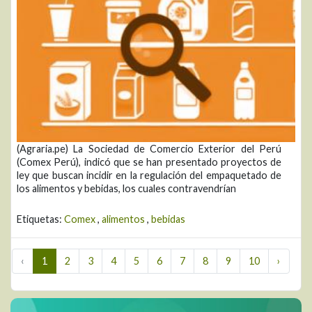
(Agraria.pe) La Sociedad de Comercio Exterior del Perú
(Comex Perú), indicó que se han presentado proyectos de
ley que buscan incidir en la regulación del empaquetado de
los alimentos y bebidas, los cuales contravendrían
Etiquetas:
Comex
,
alimentos
,
bebidas
‹
1
2
3
4
5
6
7
8
9
10
›