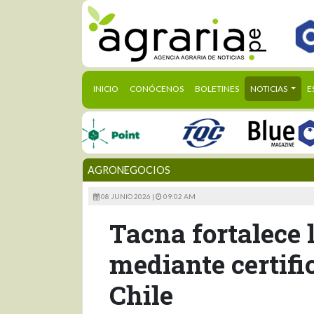
(CURRENT)
INICIO
CONÓCENOS
BOLETINES
NOTICIAS
E
AGRONEGOCIOS
08 JUNIO 2026 |
09:02 AM
Tacna fortalece 
mediante certifi
Chile