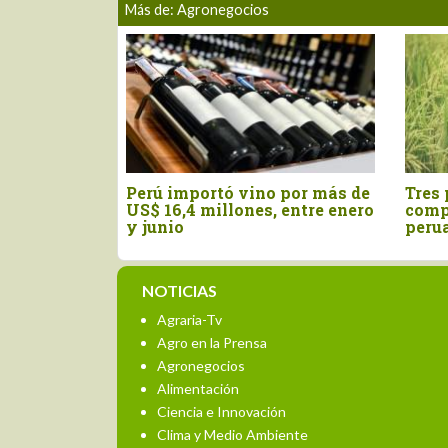
Más de: Agronegocios
ificación
Perú importó vino por más de
Tres 
el orégano
US$ 16,4 millones, entre enero
comp
igencia
y junio
peru
NOTICIAS
Agraria-Tv
Agro en la Prensa
Agronegocios
Alimentación
Ciencia e Innovación
Clima y Medio Ambiente