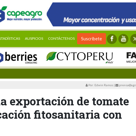
STADÍSTICAS
AUSPICIOS
CONTÁCTENOS
Suscríbete
Por: Edwin Ramos
|
prensa@agra
la exportación de tomate
cación fitosanitaria con