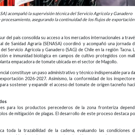
SA) acompañó la supervisión técnica del Servicio Agrícola y Ganadero
e procesamiento, asegurando la continuidad de los flujos de exportación
ur del país consolida su acceso a los mercados internacionales a trav
cional de Sanidad Agraria (SENASA) coordinó y acompañó una jornada 
s del Servicio Agrícola y Ganadero (SAG) de Chile en la región Tacna. 
cción e inmunidad biológica en campos de cultivo protegidos con mal
a planta empacadora de tomate ubicada en el sector de Magollo.
sencial constituye un paso administrativo y técnico indispensable para d
e exportación 2026-2027. Asimismo, la conformidad de los inspector
e para sostener y expandir el acceso del tomate de origen tacneño hac
ados
les para los productos perecederos de la zona fronteriza depend
los de mitigación de plagas. El desarrollo de este proceso destaca p
ca toda la trazabilidad de la cadena, evaluando las condiciones 