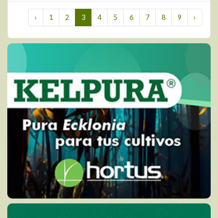
‹
1
2
3
4
5
6
7
8
9
›